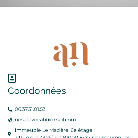
Coordonnées
06.37.31.01.53
nosal.avocat@gmail.com
Immeuble Le Mazière, 6e étage,
2 Rue des Mazières 91000 Evry-Courcouronnes